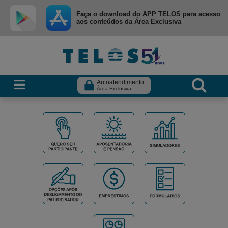
Ir para menu principal
Ir para conteúdo
Ir para busca
Faça o download do APP TELOS para acesso
aos conteúdos da Área Exclusiva
Autoatendimento
Área Exclusiva