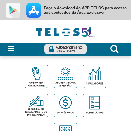
Ir para menu principal
Ir para conteúdo
Ir para busca
Faça o download do APP TELOS para acesso
aos conteúdos da Área Exclusiva
Autoatendimento
Área Exclusiva