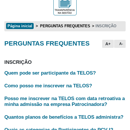
Página inicial
PERGUNTAS FREQUENTES
INSCRIÇÃO
PERGUNTAS FREQUENTES
Conteúdo principal
A+
A-
INSCRIÇÃO
Quem pode ser participante da TELOS?
Como posso me inscrever na TELOS?
Posso me inscrever na TELOS com data retroativa a
minha admissão na empresa Patrocinadora?
Quantos planos de benefícios a TELOS administra?
Quais as categorias de Participantes do PCV I?