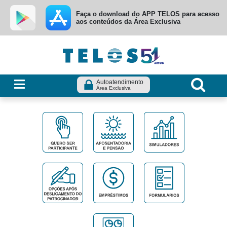
Ir para menu principal
Ir para conteúdo
Ir para busca
Faça o download do APP TELOS para acesso
aos conteúdos da Área Exclusiva
Autoatendimento
Área Exclusiva