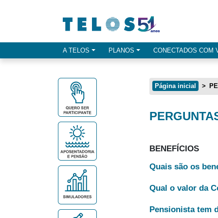
Ir para menu principal
Ir para conteúdo
Ir para busca
A TELOS
PLANOS
CONECTADOS COM 
Opçes de menu
Página inicial
PE
PERGUNTA
Conteúdo principal
BENEFÍCIOS
Quais são os bene
Qual o valor da 
Pensionista tem d