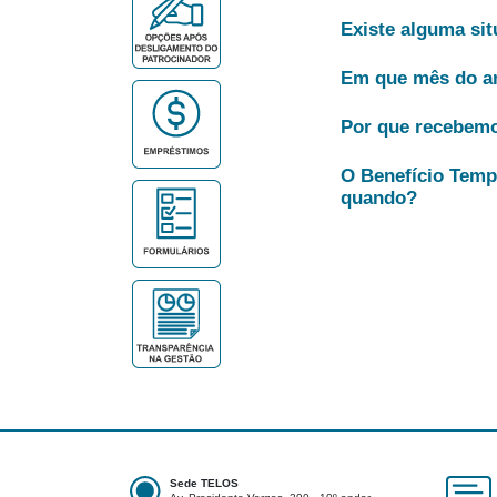
Existe alguma si
Em que mês do an
Por que recebemo
O Benefício Tempo
quando?
Sede TELOS