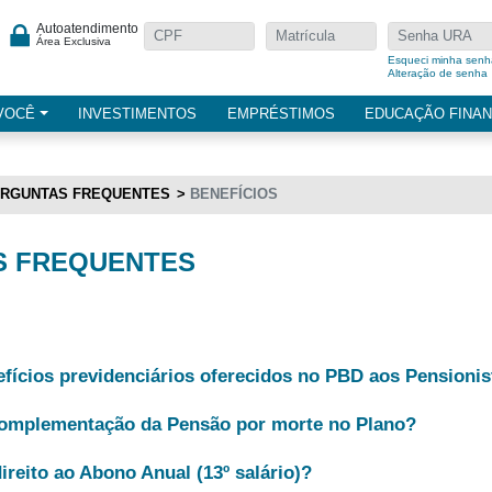
Autoatendimento
Área Exclusiva
Esqueci minha senh
Alteração de senha
VOCÊ
INVESTIMENTOS
EMPRÉSTIMOS
EDUCAÇÃO FINAN
RGUNTAS FREQUENTES
BENEFÍCIOS
S FREQUENTES
fícios previdenciários oferecidos no PBD aos Pensionis
Complementação da Pensão por morte no Plano?
ireito ao Abono Anual (13º salário)?