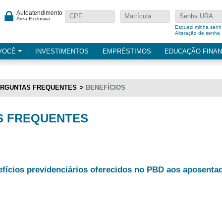
Autoatendimento
Área Exclusiva
Esqueci minha senh
Alteração de senha
VOCÊ
INVESTIMENTOS
EMPRÉSTIMOS
EDUCAÇÃO FINAN
RGUNTAS FREQUENTES
BENEFÍCIOS
S FREQUENTES
efícios previdenciários oferecidos no PBD aos aposenta