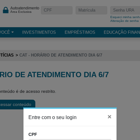
Autoatendimento
Área Exclusiva
Esqueci minha senh
Alteração de senha
VOCÊ
INVESTIMENTOS
EMPRÉSTIMOS
EDUCAÇÃO FINAN
TÍCIAS
CAT - HORÁRIO DE ATENDIMENTO DIA 6/7
RIO DE ATENDIMENTO DIA 6/7
nteúdo é de acesso restrito.
cessar conteúdo
×
Entre com o seu login
CPF