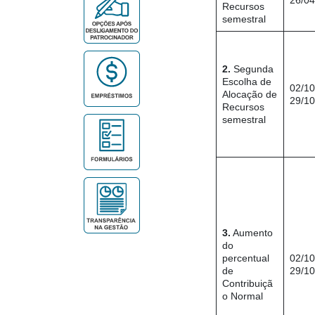
26/04
Recursos
semestral
2.
Segunda
Escolha de
02/10
Alocação de
29/10
Recursos
semestral
3.
Aumento
do
percentual
02/10
de
29/10
Contribuiçã
o Normal