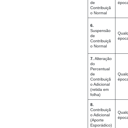
de
époc
Contribuiçã
o Normal
6.
Suspensão
Qual
de
époc
Contribuiçã
o Normal
7.
Alteração
do
Percentual
de
Qual
Contribuiçã
époc
o Adicional
(retida em
folha)
8.
Contribuiçã
Qual
o Adicional
époc
(Aporte
Esporádico)