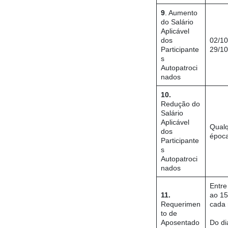
9
. Aumento
do Salário
Aplicável
dos
02/10
Participante
29/10
s
Autopatroci
nados
10.
Redução do
Salário
Aplicável
Qual
dos
époc
Participante
s
Autopatroci
nados
Entre
11.
ao 15
Requerimen
cada
to de
Aposentado
Do di