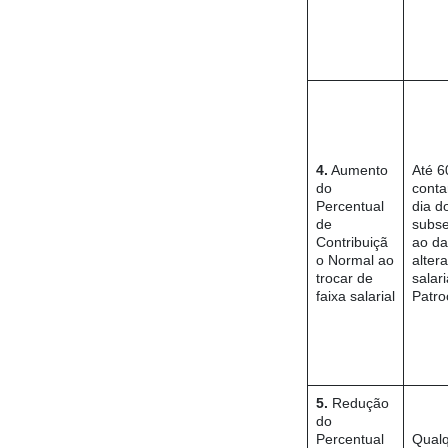
4.
Aumento
Até 6
do
conta
Percentual
dia d
de
subs
Contribuiçã
ao da
o Normal ao
alter
trocar de
salari
faixa salarial
Patro
5.
Redução
do
Percentual
Qual