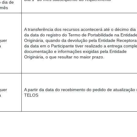
o dia de
 mês
A transferência dos recursos acontecerá até o décimo dia ú
da data do registro do Termo de Portabilidade na Entidad
quer
Originária, quando da devolução pela Entidade Receptora
a
da data em o Participante tiver realizado a entrega compl
documentação e informações exigidas pela Entidade
Originária, o que resultar no maior prazo.
quer
A partir da data do recebimento do pedido de atualização
a
TELOS