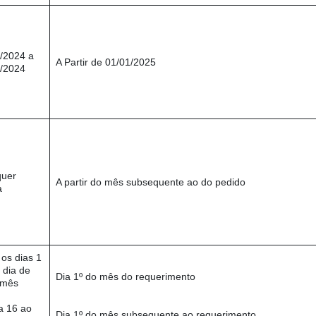
/2024 a
A Partir de 01/01/2025
/2024
quer
A partir do mês subsequente ao do pedido
a
 os dias 1
 dia de
Dia 1º do mês do requerimento
 mês
a 16 ao
Dia 1º do mês subsequente ao requerimento