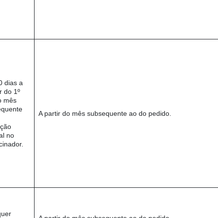
0 dias a
r do 1º
o mês
equente
A partir do mês subsequente ao do pedido.
ação
al no
cinador.
quer