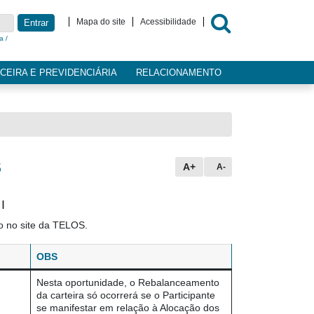
Mapa do site
Acessibilidade
Entrar
a /
CEIRA E PREVIDENCIÁRIA
RELACIONAMENTO
S
A+
A-
I
o no site da TELOS.
OBS
Nesta oportunidade, o Rebalanceamento
da carteira só ocorrerá se o Participante
se manifestar em relação à Alocação dos