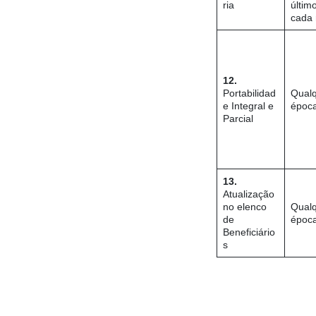
ria
últim
cada
12.
Portabilidad
Qual
e Integral e
époc
Parcial
13.
Atualização
no elenco
Qual
de
époc
Beneficiário
s