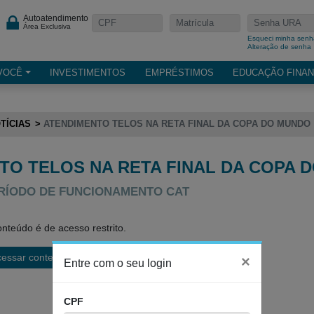
Autoatendimento
Área Exclusiva
Esqueci minha senh
Alteração de senha
VOCÊ
INVESTIMENTOS
EMPRÉSTIMOS
EDUCAÇÃO FINAN
TÍCIAS
ATENDIMENTO TELOS NA RETA FINAL DA COPA DO MUNDO
TO TELOS NA RETA FINAL DA COPA 
RÍODO DE FUNCIONAMENTO CAT
nteúdo é de acesso restrito.
cessar conteúdo
×
Entre com o seu login
CPF