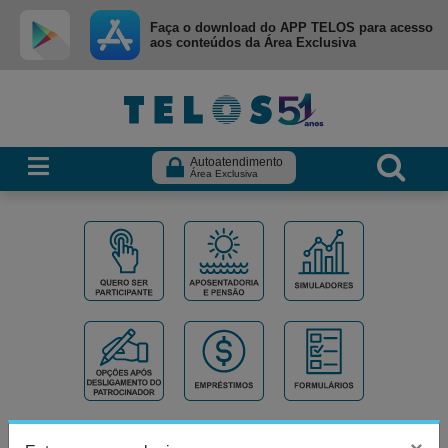
Ir para menu principal
Ir para conteúdo
Ir para busca
Faça o download do APP TELOS para acesso
aos conteúdos da Área Exclusiva
Autoatendimento
Área Exclusiva