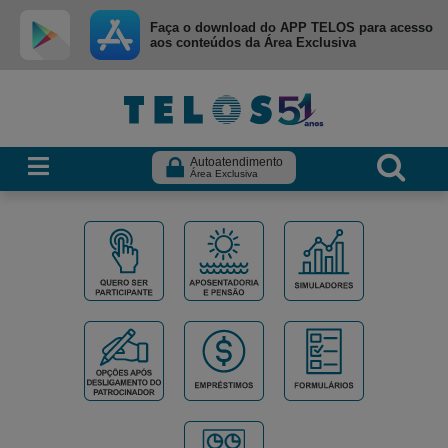
Ir para menu principal
Ir para conteúdo
Ir para busca
Faça o download do APP TELOS para acesso
aos conteúdos da Área Exclusiva
Autoatendimento
Área Exclusiva