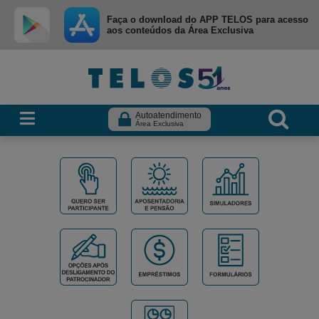
Ir para menu principal
Ir para conteúdo
Ir para busca
Faça o download do APP TELOS para acesso
aos conteúdos da Área Exclusiva
Autoatendimento
Área Exclusiva