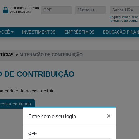
Autoatendimento
Área Exclusiva
Esqueci minha senh
Alteração de senha
VOCÊ
INVESTIMENTOS
EMPRÉSTIMOS
EDUCAÇÃO FINAN
TÍCIAS
ALTERAÇÃO DE CONTRIBUIÇÃO
 DE CONTRIBUIÇÃO
nteúdo é de acesso restrito.
cessar conteúdo
×
Entre com o seu login
CPF