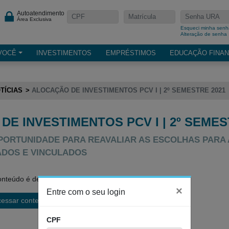
Autoatendimento
Área Exclusiva
Esqueci minha senh
Alteração de senha
VOCÊ
INVESTIMENTOS
EMPRÉSTIMOS
EDUCAÇÃO FINAN
TÍCIAS
ALOCAÇÃO DE INVESTIMENTOS PCV I | 2º SEMESTRE 2021
E INVESTIMENTOS PCV I | 2º SEMES
PORTUNIDADE PARA REAVALIAR AS ESCOLHAS PARA 
DOS E VINCULADOS
nteúdo é de acesso restrito.
×
Entre com o seu login
cessar conteúdo
CPF