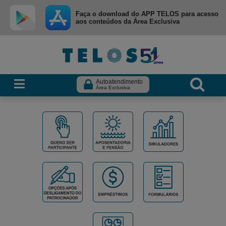
Ir para menu principal
Ir para conteúdo
Ir para busca
Faça o download do APP TELOS para acesso
aos conteúdos da Área Exclusiva
Autoatendimento
Área Exclusiva