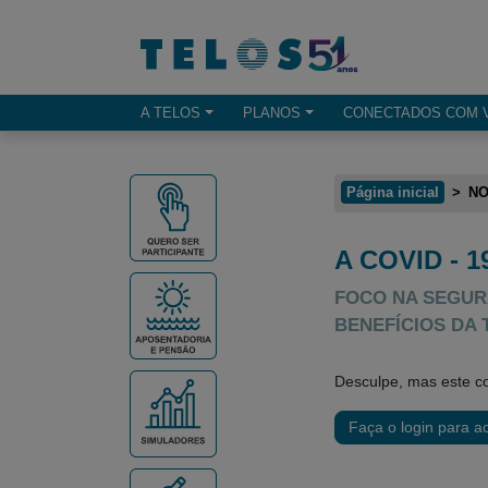
Ir para menu principal
Ir para conteúdo
Ir para busca
A TELOS
PLANOS
CONECTADOS COM 
Opçes de menu
Página inicial
NO
A COVID - 
Conteúdo principal
FOCO NA SEGUR
BENEFÍCIOS DA 
Desculpe, mas este co
Faça o login para a