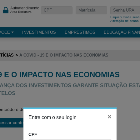
Autoatendimento
Área Exclusiva
Esqueci minha senh
Alteração de senha
VOCÊ
INVESTIMENTOS
EMPRÉSTIMOS
EDUCAÇÃO FINAN
TÍCIAS
A COVID - 19 E O IMPACTO NAS ECONOMIAS
19 E O IMPACTO NAS ECONOMIAS
ANÇA DOS INVESTIMENTOS GARANTE SITUAÇÃO EST
TELOS
nteúdo é de acesso restrito.
×
Entre com o seu login
cessar conteúdo
CPF