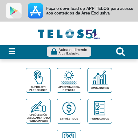
Ir para menu principal
Ir para conteúdo
Ir para busca
Faça o download do APP TELOS para acesso
aos conteúdos da Área Exclusiva
Autoatendimento
Área Exclusiva